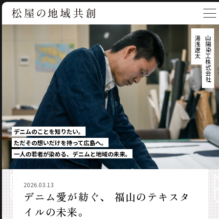
湯浅遼太
山陽染工株式会社
デニムのことを知りたい。
ただその想いだけを持って広島へ。
一人の若者が染める、デニムと地域の未来。
2026.03.13
デニム愛が紡ぐ、 福山のテキスタ
イルの未来。